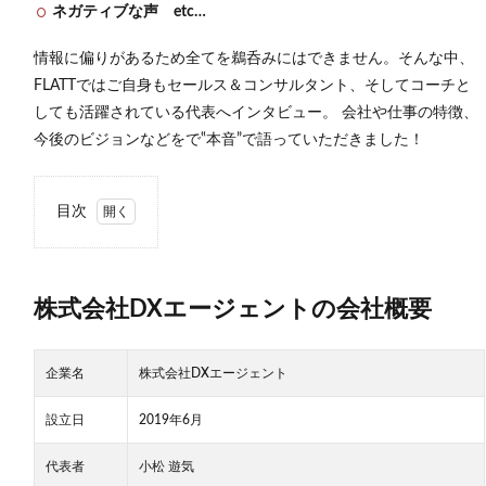
ネガティブな声 etc…
情報に偏りがあるため全てを鵜呑みにはできません。
そんな中、
FLATTではご自身もセールス＆コンサルタント、そしてコーチと
しても活躍されている代表へインタビュー。 会社
や
仕事の特徴、
今後のビジョンなどをで‟本音”で語っていただきました！
目次
1
株式
会社
DX
株式会社DXエージェントの会社概要
エー
ジェ
ント
企業名
株式会社DXエージェント
の会
社概
要
設立日
2019年6月
1.1
代表者
小松 遊気
株式