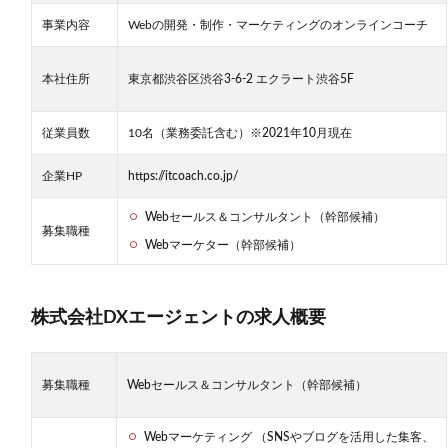
会社
事業内容
DXエ
Webの開発・制作・マーケティングのオンラインコーチ
ージ
ェン
本社住所
トの
東京都渋谷区渋谷3-6-2 エクラート渋谷5F
求人
概要
従業員数
10名（業務委託含む）
※2021年10月現在
2
株式
企業HP
https://itcoach.co.jp/
会社
DX
Webセールス＆コンサルタント（幹部候補）
エー
募集職種
ジェ
Webマーケター（幹部候補）
ント
の代
表に
イン
株式会社DXエージェントの
求人概要
タビ
ュー
して
みま
募集職種
Webセールス＆コンサルタント（幹部候補）
した
2.1
Webマーケティング （SNSやブログを活用した集客、