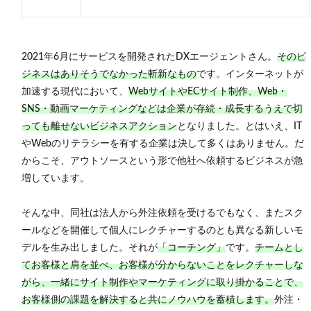
トア
ップ
メン
バー
を募
2021年6月にサービスを開発されたDXエージェントさん。
そのビ
集
ジネスはありそうでなかった斬新なもの
です。インターネットが
3.1.1
加速する現代において、
WebサイトやECサイト制作、Web・
今回募
SNS・動画マーケティングなどは企業が存続・成長するうえで切
集する
Webセ
っても離せないビジネスアクション
となりました。とはいえ、IT
ールス
やWebのリテラシーを有する企業は決して多くはありません。だ
＆コン
からこそ、アウトソースという形で他社へ依頼するビジネスが急
サルタ
ントの
増しています。
仕事内
容は？
そんな中、同社は法人から外注依頼を受けるでもなく、またスク
3.1.2
ールなどを開催して個人にレクチャーするのとも異なる新しいモ
仕事の
デルを生み出しました。それが
「コーチング」
です。
チームとし
内容的
には難
てお客様と肩を並べ、お客様が分からないことをレクチャーしな
しそう
がら、一緒にサイト制作やマーケティングに取り掛かることで、
な気も
します
お客様側の課題を解決すると共にノウハウを蓄積します。
外注・
が？