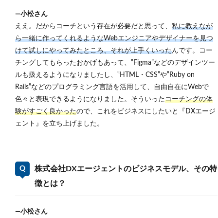
プロジ
―小松さん
ェクト
例をひ
ええ。だからコーチという存在が必要だと思って、
私に教えなが
とつ挙
ら一緒に作ってくれるような
Webエンジニアやデザイナーを見つ
げてい
ただけ
けて
試しにやってみたところ、それが上手くいった
んです。
コー
ます
チングしてもらったおかげもあって、‟Figma”などのデザインツー
か？
ルも扱えるようになりましたし、‟HTML・CSS”や‟Ruby on
5
Rails”などのプログラミング言語を活用して、自由自在にWebで
株式
色々と表現できるようになりました。そういった
コーチングの体
会社
DX
験がすごく良かった
ので、
これをビジネスにしたいと『DXエージ
エー
ェント』を立ち上げました。
ジェ
ント
で働
く大
変さ
株式会社DXエージェントのビジネスモデル、その特
や成
長幅
徴とは？
5.1.1
幅広い
―小松さん
業務を