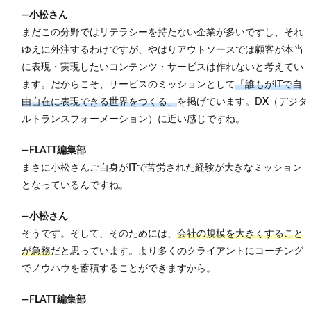
する
―小松さん
人材
への
まだこの分野ではリテラシーを持たない企業が多いですし、それ
成長
ゆえに外注するわけですが、やはりアウトソースでは顧客が本当
が可
能
に表現・実現したいコンテンツ・サービスは作れないと考えてい
ます。だからこそ、サービスのミッションとして
「誰もがITで自
6.3
由自在に表現できる世界をつくる」
を掲げています。DX（デジタ
自由
度の
ルトランスフォーメーション）に近い感じですね。
高
さ・
―FLATT編集部
多様
性を
まさに小松さんご自身がITで苦労された経験が大きなミッション
大切
となっているんですね。
にす
る企
業へ
―小松さん
そうです。そして、そのためには、
会社の規模を大きくすること
が急務
だと思っています。より多くのクライアントにコーチング
でノウハウを蓄積することができますから。
―FLATT編集部