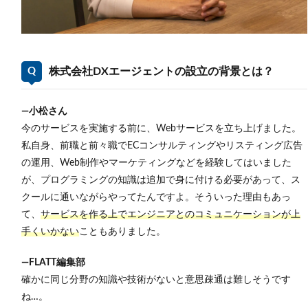
4.1
株式
会社
DXエ
株式会社DXエージェントの設立の背景とは？
ージ
ェン
トの
現場
―小松さん
の本
今のサービスを実施する前に、Webサービスを立ち上げました。
音を
聞い
私自身、前職と前々職でECコンサルティングやリスティング広告
てみ
の運用、Web制作やマーケティングなどを経験してはいました
まし
が、プログラミングの知識は追加で身に付ける必要があって、
ス
た
クールに通いながらやってたんですよ。
そういった理由もあっ
4.1.1
て、
サービスを作る上でエンジニアとのコミュニケーションが上
仕事の
魅力を
手くいかない
こともありました。
教えて
いただ
―FLATT編集部
けます
確かに同じ分野の知識や技術がないと意思疎通は難しそうです
か？
ね…。
4.1.2