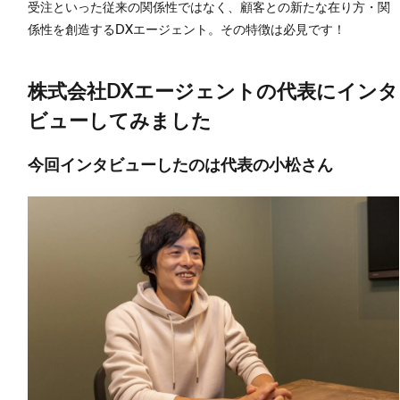
受注といった従来の関係性ではなく、顧客との新たな在り方・関
3.1.3
係性を創造するDXエージェント。その特徴は必見です！
スター
トアッ
プから
株式会社DXエージェントの代表にインタ
幹部候
補を採
ビューしてみました
用する
企業さ
んは珍
今回インタビューしたのは代表の小松さん
しいで
すよ
ね？
4
株式
会社
DX
エー
ジェ
ント
の仕
事の
魅力
とは