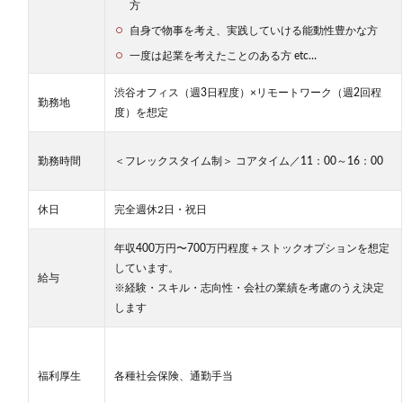
ビジネ
方
スモデ
自身で物事を考え、実践していける能動性豊かな方
ル、そ
の特徴
一度は起業を考えたことのある方 etc…
とは？
渋谷オフィス（週3日程度）×リモートワーク（週2回程
2.1.3
勤務地
度）を想定
株式会
社DXエ
ージェ
勤務時間
＜フレックスタイム制＞ コアタイム／11：00～16：00
ントが
目指す
ビジョ
休日
完全週休2日・祝日
ンと
は？
年収400万円〜700万円程度＋ストックオプションを想定
3
しています。
株式
給与
※経験・スキル・志向性・会社の業績を考慮のうえ決定
会社
DX
します
エー
ジェ
ント
でス
福利厚生
各種社会保険、通勤手当
ター