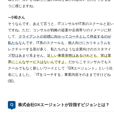
り株
うに感じますね。
式会
社DX
エー
―小松さん
ジェ
そうなんです。
あえて言うと、ITコンサルやIT系のスクールと近い
ント
のコ
ですね。ただ
、コンサルが戦略の提案や企画寄りのイメージに対
メン
して、
クライアントの目標に向かってコーチとして伴走するのが
ト
私たち
なんです。
IT系のスクールも、個人向けにカリキュラムを
6.1
レクチャーする形が多く、私たちのような企業向けのカスタマイ
スタ
ズ型はあまり見ません。
近しい事業形態はあるけれども、実は業
ート
アッ
界にこんなサービスはないんですよ。
だからこそコンサルでもス
プ企
クールでもなく新しいワードとして『DXエージェント』という社
業で
活躍
名にしました。「ITをコーチする」事業内容そのままですけどね
した
(笑)。
い方
へ
6.2
時代
株式会社DXエージェントが目指すビジョンとは？
をけ
ん引