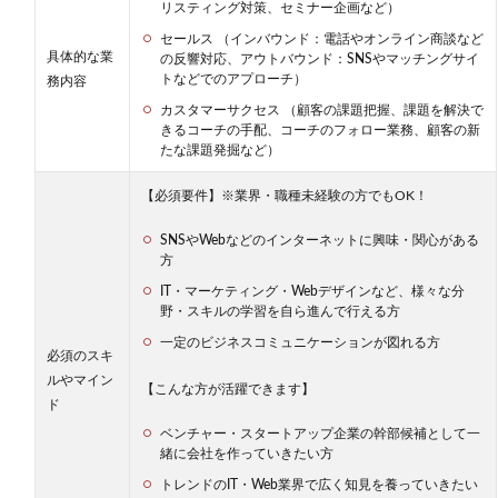
今回
リスティング対策、セミナー企画など）
イン
セールス （インバウンド：電話やオンライン商談など
タビ
具体的な業
の反響対応、アウトバウンド：SNSやマッチングサイ
ュー
トなどでのアプローチ）
務内容
した
のは
カスタマーサクセス （顧客の課題把握、課題を解決で
代表
きるコーチの手配、コーチのフォロー業務、顧客の新
の小
たな課題発掘など）
松さ
ん
【必須要件】※業界・職種未経験の方でもOK！
2.1.1
SNSやWebなどのインターネットに興味・関心がある
株式会
方
社DXエ
ージェ
IT・マーケティング・Webデザインなど、様々な分
ントの
野・スキルの学習を自ら進んで行える方
設立の
一定のビジネスコミュニケーションが図れる方
背景と
必須のスキ
は？
ルやマイン
【こんな方が活躍できます】
2.1.2
ド
株式会
ベンチャー・スタートアップ企業の幹部候補として一
社DXエ
緒に会社を作っていきたい方
ージェ
ントの
トレンドのIT・Web業界で広く知見を養っていきたい