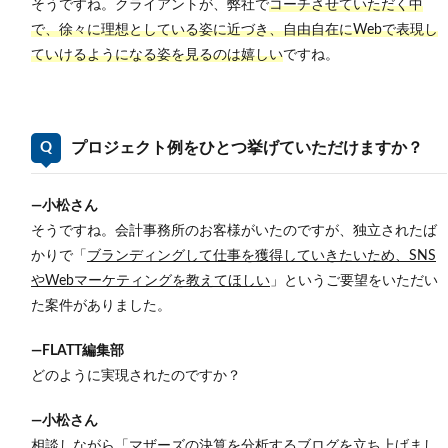
そうですね。クライアントが、弊社で
コーチさせていただく中
で、徐々に理想としている姿に近づき、自由自在にWebで表現し
ていけるようになる姿を見るのは嬉しい
ですね。
プロジェクト例をひとつ挙げていただけますか？
―小松さん
そうですね。会計事務所のお客様がいたのですが、独立されたば
かりで
「
ブランディングして
仕事を獲得していきたいため、SNS
やWebマーケティングを教えてほし
い
」
というご要望をいただい
た案件がありました。
―FLATT編集部
どのように実現されたのですか？
―小松さん
相談しながら「マザーズの決算を分析するブログを立ち上げまし