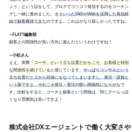
ょう」という話をして、ブログでコツコツ発信するのをコーチン
グし一緒に進めました。
そういったSNSやWebを活用した発信経
由で顧客獲得できた
のですよ。これはかなり嬉しかったですね
。
―FLATT編集部
顧客との関係性が良い方向に進んだというわけですね！
―小松さん
ええ、実際
「コーチ」という立ち位置だからこそ、お客様と特別
な関係性を築けている
と感じています。
やっぱりコンサルという
立ち位置だと上から目線にもなってしまいますし、
発注・請負と
いう形ですと、それこそ発注・受注の堅い関係性になりがち
で
す。比較をすると、コーチと顧客という関係は、同じチームっぽ
くなり雰囲気は良いですよ！
株式会社DXエージェントで働く大変さや