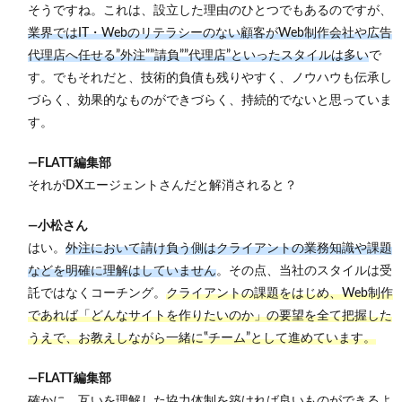
担当す
そうですね。これは、設立した理由のひとつでもあるのですが、
るだけ
業界ではIT・Webのリテラシーのない顧客がWeb制作会社や広告
に苦労
代理店へ任せる”外注””請負””代理店”といったスタイルは多い
で
は多そ
うです
す。でもそれだと、技術的負債も残りやすく、ノウハウも伝承し
が、ど
づらく、効果的なものができづらく、持続的でないと思っていま
うでし
ょう
す。
か…？
―FLATT編集部
5.1.2
苦労す
それがDXエージェントさんだと解消されると？
る反
面、成
―小松さん
長でき
はい。
外注において請け負う側はクライアントの業務知識や課題
ること
は多い
などを明確に理解はしていません
。その点、当社のスタイルは受
ように
託ではなくコーチング。
クライアントの課題をはじめ、Web制作
思えま
すが？
であれば「どんなサイトを作りたいのか」の要望を全て把握した
うえで、お教えしながら一緒に‟チーム”として進めています。
6
FLATT
編集
―FLATT編集部
部よ
確かに、互いを理解した協力体制を築ければ良いものができるよ