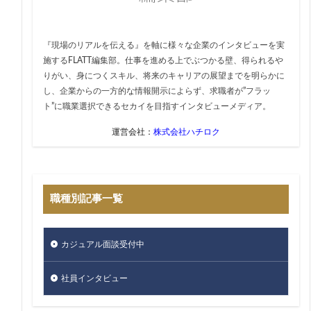
『現場のリアルを伝える』を軸に様々な企業のインタビューを実
施するFLATT編集部。仕事を進める上でぶつかる壁、得られるや
りがい、身につくスキル、将来のキャリアの展望までを明らかに
し、企業からの一方的な情報開示によらず、求職者が”フラッ
ト”に職業選択できるセカイを目指すインタビューメディア。
運営会社：
株式会社ハチロク
職種別記事一覧
カジュアル面談受付中
社員インタビュー